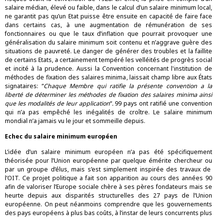
salaire médian, élevé ou faible, dans le calcul d’un salaire minimum local,
ne garantit pas qu’un Etat puisse être ensuite en capacité de faire face
dans certains cas, à une augmentation de rémunération de ses
fonctionnaires ou que le taux d’inflation que pourrait provoquer une
généralisation du salaire minimum soit contenu et n’aggrave guère des
situations de pauvreté. Le danger de générer des troubles et la faillite
de certains Etats, a certainement tempéré les velléités de progrès social
et incité à la prudence. Aussi la
Convention concernant l'institution de
méthodes de fixation des salaires minima
, laissait champ libre aux États
signataires: “
Chaque Membre qui ratifie la présente convention a la
liberté de déterminer les méthodes de fixation des salaires minima ainsi
que les modalités de leur application
“
.
99 pays ont ratifié une convention
qui n’a pas empêché les inégalités de croître. Le salaire minimum
mondial n’a jamais vu le jour et sommeille depuis.
Echec du salaire minimum européen
L’idée d’un salaire minimum européen n’a pas été spécifiquement
théorisée pour l’Union européenne par quelque émérite chercheur ou
par un groupe d’élus, mais s’est simplement inspirée des travaux de
l’OIT. Ce projet politique a fait son apparition au cours des années 90
afin de valoriser l’Europe sociale chère à ses pères fondateurs mais se
heurte depuis aux disparités structurelles des 27 pays de l’Union
européenne. On peut néanmoins comprendre que les gouvernements
des pays européens à plus bas coûts, à l’instar de leurs concurrents plus