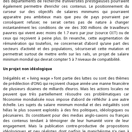
des départements de recherche d’universités prestigieuses pourraient
également permettre d’enrichir ces contenus. Le positionnement du
curseur sur des objectifs de salaires minimums qui pourraient
apparaitre peu ambitieux mais que peu de pays pourraient par
conséquent refuser, ne serait certes pas de nature à changer
instantanément les conditions de vie des 300 millions de travailleurs
pauvres qui vivent avec moins de 1.7 euro par jour (source OIT) ou de
ceux qui reçoivent à peine plus. En revanche, cette augmentation de
rémunération qui toutefois, ne concernerait d’abord qu’une part des
secteurs d’activité et des populations, sécuriserait cette mutation et
permettrait surtout de mettre enfin sur les rails, un projet de salaire
minimum mondial qui devrait compter 5 à 7 niveaux de compatibilité.
Un projet non idéologique
Inégalités et « living wage » font partie des luttes ou sont des thèmes
de prédilection d’ONG qui reçoivent chaque année une manne financière
de plusieurs dizaines de milliards d’euros. Mais les actions locales ne
peuvent que très partiellement résoudre ces problématiques car
l’économie mondialisée nous impose d’abord de réfléchir à une autre
échelle. Les sujets du salaire minimum mondial et des inégalités sont
hélas le plus souvent exploités à des fins politiques, idéologiques ou
pécuniaires. Ils constituent pour des medias anglo-saxons ou français
des contenus tendant à témoigner de leur humanité voire de leur
engagement. Mais la publication contre-productive de propositions
idéologiques et peu réalistes dont parfois le manichéisme n’a rien à