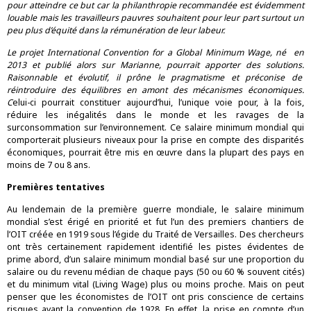
pour atteindre ce but car la philanthropie recommandée est évidemment
louable mais les travailleurs pauvres souhaitent pour leur part surtout un
peu plus d’équité dans la rémunération de leur labeur.
Le projet
International Convention for a Global Minimum Wage
,
né en
2013 et publié alors sur Marianne, pourrait apporter des solutions.
Raisonnable et évolutif, il prône le pragmatisme et préconise de
réintroduire des équilibres en amont des mécanismes économiques.
C
elui-ci pourrait constituer aujourd’hui, l’unique voie pour, à la fois,
réduire les inégalités dans le monde et les ravages de la
surconsommation sur l’environnement. Ce salaire minimum mondial qui
comporterait plusieurs niveaux pour la prise en compte des disparités
économiques, pourrait être mis en œuvre dans la plupart des pays en
moins de 7 ou 8 ans.
Premières tentatives
Au lendemain de la première guerre mondiale, le salaire minimum
mondial s’est érigé en priorité et fut l’un des premiers chantiers de
l’OIT créée en 1919 sous l’égide du Traité de Versailles. Des chercheurs
ont très certainement rapidement identifié les pistes évidentes de
prime abord, d’un salaire minimum mondial basé sur une proportion du
salaire ou du revenu médian de chaque pays (50 ou 60 % souvent cités)
et du minimum vital (Living Wage) plus ou moins proche. Mais on peut
penser que les économistes de l’OIT ont pris conscience de certains
risques avant la convention de 1928. En effet, la prise en compte d’un