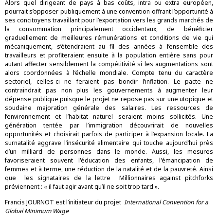
Alors quel dirigeant de pays à bas coûts, intra ou extra européen,
pourrait s’opposer publiquement à une convention offrant l’opportunité à
ses concitoyens travaillant pour l’exportation vers les grands marchés de
la consommation principalement occidentaux, de bénéficier
graduellement de meilleures rémunérations et conditions de vie qui
mécaniquement, s’étendraient au fil des années à l’ensemble des
travailleurs et profiteraient ensuite à la population entière sans pour
autant affecter sensiblement la compétitivité si les augmentations sont
alors coordonnées à l’échelle mondiale. Compte tenu du caractère
sectoriel, celles-ci ne feraient pas bondir l’inflation. Le pacte ne
contraindrait pas non plus les gouvernements à augmenter leur
dépense publique puisque le projet ne repose pas sur une utopique et
soudaine majoration générale des salaires. Les ressources de
l’environnement et l’habitat naturel seraient moins sollicités. Une
génération tentée par l’immigration découvrirait de nouvelles
opportunités et choisirait parfois de participer à l’expansion locale. La
surnatalité aggrave l’insécurité alimentaire qui touche aujourd’hui près
d’un milliard de personnes dans le monde. Aussi, les mesures
favoriseraient souvent l'éducation des enfants, l'émancipation de
femmes et à terme, une réduction de la natalité et de la pauvreté. Ainsi
que les signataires de la lettre
Millionnaires against pitchforks
préviennent : « il faut agir avant qu’il ne soit trop tard ».
Francis JOURNOT est l’initiateur du projet
International Convention for a
Global Minimum Wage