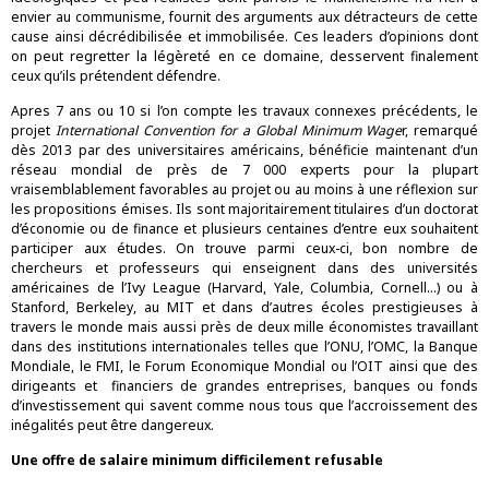
envier au communisme, fournit des arguments aux détracteurs de cette
cause ainsi décrédibilisée et immobilisée. Ces leaders d’opinions dont
on peut regretter la légèreté en ce domaine, desservent finalement
ceux qu’ils prétendent défendre.
Apres 7 ans ou 10 si l’on compte les travaux connexes précédents, le
projet
International Convention for a Global Minimum Wage
r, remarqué
dès 2013 par des universitaires américains, bénéficie maintenant d’un
réseau mondial de près de 7 000 experts pour la plupart
vraisemblablement favorables au projet ou au moins à une réflexion sur
les propositions émises. Ils sont majoritairement titulaires d’un doctorat
d’économie ou de finance et plusieurs centaines d’entre eux souhaitent
participer aux études. On trouve parmi ceux-ci, bon nombre de
chercheurs et professeurs qui enseignent dans des universités
américaines de l’Ivy League (Harvard, Yale, Columbia, Cornell…) ou à
Stanford, Berkeley, au MIT et dans d’autres écoles prestigieuses à
travers le monde mais aussi près de deux mille économistes travaillant
dans des institutions internationales telles que l’ONU, l’OMC, la Banque
Mondiale, le FMI, le Forum Economique Mondial ou l’OIT ainsi que des
dirigeants et financiers de grandes entreprises, banques ou fonds
d’investissement qui savent comme nous tous que l’accroissement des
inégalités peut être dangereux.
Une offre de salaire minimum difficilement refusable